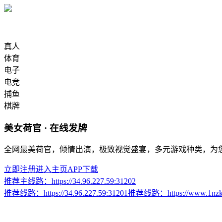
真人
体育
电子
电竞
捕鱼
棋牌
美女荷官 · 在线发牌
全网最美荷官，倾情出演，极致视觉盛宴，多元游戏种类，为
立即注册
进入主页
APP下载
推荐主线路：
https://34.96.227.59:31202
推荐线路：
https://34.96.227.59:31201
推荐线路：
https://www.1nz