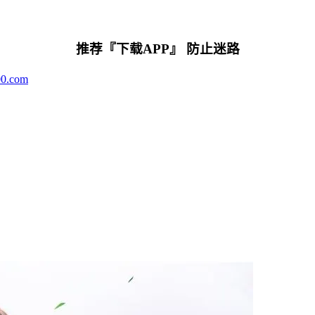
推荐『下载APP』 防止迷路
00.com