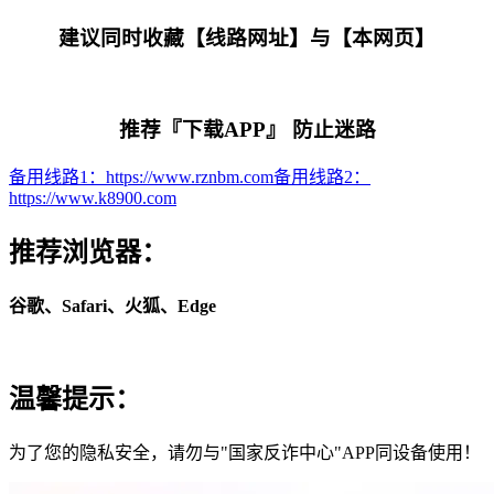
建议同时收藏【线路网址】与【本网页】
推荐『下载APP』 防止迷路
备用线路
1
：
https://www.rznbm.com
备用线路
2
：
https://www.k8900.com
推荐浏览器：
谷歌、Safari、火狐、Edge
温馨提示：
为了您的隐私安全，请勿与"国家反诈中心"APP同设备使用！