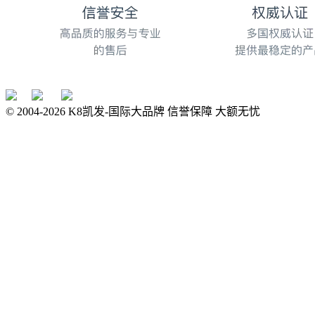
© 2004-
2026
K8凯发-国际大品牌 信誉保障 大额无忧