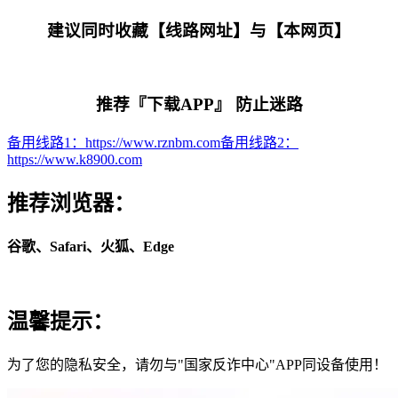
建议同时收藏【线路网址】与【本网页】
推荐『下载APP』 防止迷路
备用线路
1
：
https://www.rznbm.com
备用线路
2
：
https://www.k8900.com
推荐浏览器：
谷歌、Safari、火狐、Edge
温馨提示：
为了您的隐私安全，请勿与"国家反诈中心"APP同设备使用！