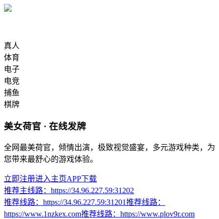
真人
体育
电子
电竞
捕鱼
棋牌
美女荷官 · 在线发牌
全网最美荷官，倾情出演，极致视觉盛宴，多元游戏种类，为
您带来最舒心的游戏体验。
立即注册
进入主页
APP下载
推荐主线路：
https://34.96.227.59:31202
推荐线路：
https://34.96.227.59:31201
推荐线路：
https://www.1nzkex.com
推荐线路：
https://www.plov9r.com