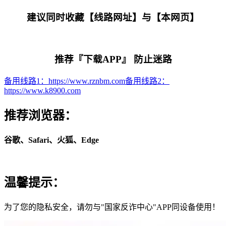
建议同时收藏【线路网址】与【本网页】
推荐『下载APP』 防止迷路
备用线路
1
：
https://www.rznbm.com
备用线路
2
：
https://www.k8900.com
推荐浏览器：
谷歌、Safari、火狐、Edge
温馨提示：
为了您的隐私安全，请勿与"国家反诈中心"APP同设备使用！