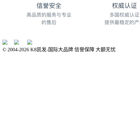
© 2004-
2026
K8凯发-国际大品牌 信誉保障 大额无忧