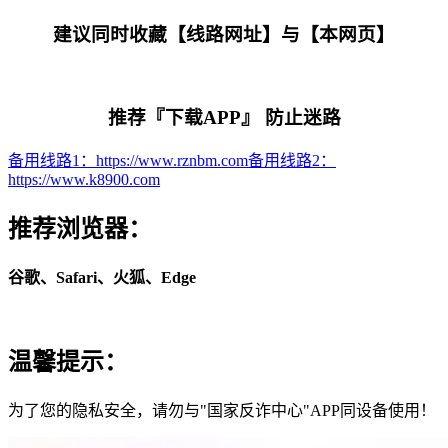
建议同时收藏【线路网址】与【本网页】
推荐『下载APP』 防止迷路
备用线路
1
：
https://www.rznbm.com
备用线路
2
：
https://www.k8900.com
推荐浏览器：
谷歌、Safari、火狐、Edge
温馨提示：
为了您的隐私安全，请勿与"国家反诈中心"APP同设备使用！