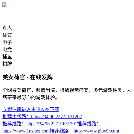
真人
体育
电子
电竞
捕鱼
棋牌
美女荷官 · 在线发牌
全网最美荷官，倾情出演，极致视觉盛宴，多元游戏种类，为
您带来最舒心的游戏体验。
立即注册
进入主页
APP下载
推荐主线路：
https://34.96.227.59:31202
推荐线路：
https://34.96.227.59:31201
推荐线路：
https://www.1nzkex.com
推荐线路：
https://www.plov9r.com