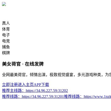
真人
体育
电子
电竞
捕鱼
棋牌
美女荷官 · 在线发牌
全网最美荷官，倾情出演，极致视觉盛宴，多元游戏种类，为
立即注册
进入主页
APP下载
推荐主线路：
https://34.96.227.59:31202
推荐线路：
https://34.96.227.59:31201
推荐线路：
https://www.1nz