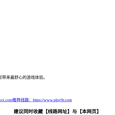
您带来最舒心的游戏体验。
kex.com
推荐线路：
https://www.plov9r.com
建议同时收藏【线路网址】与【本网页】