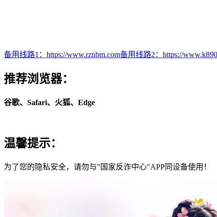
备用线路
1
：
https://www.rznbm.com
备用线路
2
：
https://www.k89
推荐浏览器：
谷歌、Safari、火狐、Edge
温馨提示：
为了您的隐私安全，请勿与"国家反诈中心"APP同设备使用！