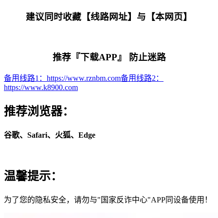
建议同时收藏【线路网址】与【本网页】
推荐『下载APP』 防止迷路
备用线路
1
：
https://www.rznbm.com
备用线路
2
：
https://www.k8900.com
推荐浏览器：
谷歌、Safari、火狐、Edge
温馨提示：
为了您的隐私安全，请勿与"国家反诈中心"APP同设备使用！