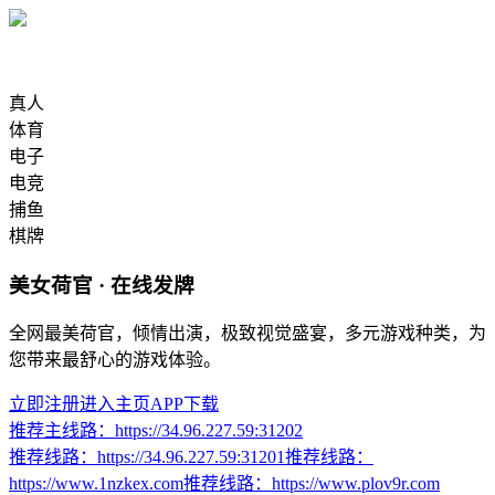
真人
体育
电子
电竞
捕鱼
棋牌
美女荷官 · 在线发牌
全网最美荷官，倾情出演，极致视觉盛宴，多元游戏种类，为
您带来最舒心的游戏体验。
立即注册
进入主页
APP下载
推荐主线路：
https://34.96.227.59:31202
推荐线路：
https://34.96.227.59:31201
推荐线路：
https://www.1nzkex.com
推荐线路：
https://www.plov9r.com