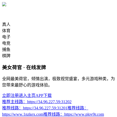
真人
体育
电子
电竞
捕鱼
棋牌
美女荷官 · 在线发牌
全网最美荷官，倾情出演，极致视觉盛宴，多元游戏种类，为
您带来最舒心的游戏体验。
立即注册
进入主页
APP下载
推荐主线路：
https://34.96.227.59:31202
推荐线路：
https://34.96.227.59:31201
推荐线路：
https://www.1nzkex.com
推荐线路：
https://www.plov9r.com